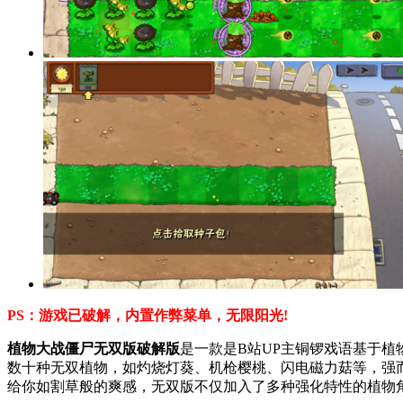
PS：游戏已破解，内置作弊菜单，无限阳光!
植物大战僵尸无双版破解版
是一款是B站UP主铜锣戏语基于
数十种无双植物，如灼烧灯葵、机枪樱桃、闪电磁力菇等，强
给你如割草般的爽感，无双版不仅加入了多种强化特性的植物