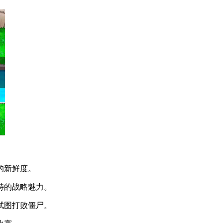
的新鲜度。
特的战略魅力。
试图打败僵尸。