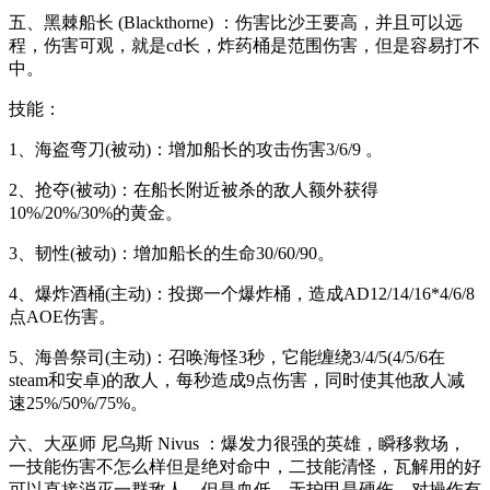
五、黑棘船长 (Blackthorne) ：伤害比沙王要高，并且可以远
程，伤害可观，就是cd长，炸药桶是范围伤害，但是容易打不
中。
技能：
1、海盗弯刀(被动)：增加船长的攻击伤害3/6/9 。
2、抢夺(被动)：在船长附近被杀的敌人额外获得
10%/20%/30%的黄金。
3、韧性(被动)：增加船长的生命30/60/90。
4、爆炸酒桶(主动)：投掷一个爆炸桶，造成AD12/14/16*4/6/8
点AOE伤害。
5、海兽祭司(主动)：召唤海怪3秒，它能缠绕3/4/5(4/5/6在
steam和安卓)的敌人，每秒造成9点伤害，同时使其他敌人减
速25%/50%/75%。
六、大巫师 尼乌斯 Nivus ：爆发力很强的英雄，瞬移救场，
一技能伤害不怎么样但是绝对命中，二技能清怪，瓦解用的好
可以直接消灭一群敌人，但是血低，无护甲是硬伤，对操作有