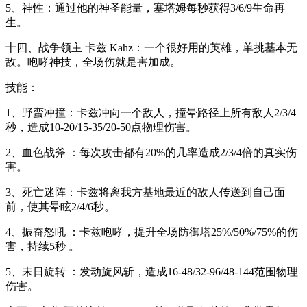
5、神性：通过他的神圣能量，塞塔姆每秒获得3/6/9生命再
生。
十四、战争领主 卡兹 Kahz：一个很好用的英雄，单挑基本无
敌。咆哮神技，全场伤就是害加成。
技能：
1、野蛮冲撞：卡兹冲向一个敌人，撞晕路径上所有敌人2/3/4
秒，造成10-20/15-35/20-50点物理伤害。
2、血色战斧 ：每次攻击都有20%的几率造成2/3/4倍的真实伤
害。
3、死亡迷阵：卡兹将离我方基地最近的敌人传送到自己面
前，使其晕眩2/4/6秒。
4、振奋怒吼 ：卡兹咆哮，提升全场防御塔25%/50%/75%的伤
害，持续5秒 。
5、末日旋转 ：发动旋风斩，造成16-48/32-96/48-144范围物理
伤害。