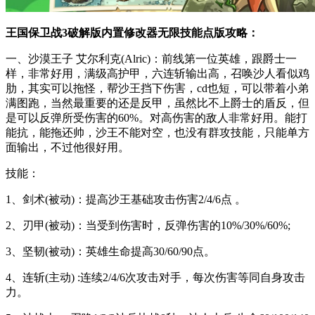
王国保卫战3破解版内置修改器无限技能点版攻略：
一、沙漠王子 艾尔利克(Alric)：前线第一位英雄，跟爵士一
样，非常好用，满级高护甲，六连斩输出高，召唤沙人看似鸡
肋，其实可以拖怪，帮沙王挡下伤害，cd也短，可以带着小弟
满图跑，当然最重要的还是反甲，虽然比不上爵士的盾反，但
是可以反弹所受伤害的60%。对高伤害的敌人非常好用。能打
能抗，能拖还帅，沙王不能对空，也没有群攻技能，只能单方
面输出，不过他很好用。
技能：
1、剑术(被动)：提高沙王基础攻击伤害2/4/6点 。
2、刃甲(被动)：当受到伤害时，反弹伤害的10%/30%/60%;
3、坚韧(被动)：英雄生命提高30/60/90点。
4、连斩(主动) :连续2/4/6次攻击对手，每次伤害等同自身攻击
力。