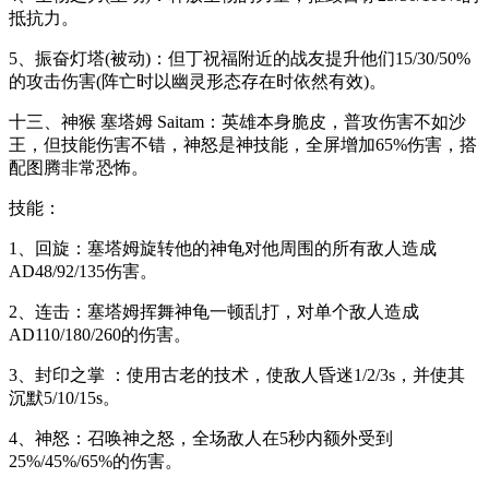
抵抗力。
5、振奋灯塔(被动)：但丁祝福附近的战友提升他们15/30/50%
的攻击伤害(阵亡时以幽灵形态存在时依然有效)。
十三、神猴 塞塔姆 Saitam：英雄本身脆皮，普攻伤害不如沙
王，但技能伤害不错，神怒是神技能，全屏增加65%伤害，搭
配图腾非常恐怖。
技能：
1、回旋：塞塔姆旋转他的神龟对他周围的所有敌人造成
AD48/92/135伤害。
2、连击：塞塔姆挥舞神龟一顿乱打，对单个敌人造成
AD110/180/260的伤害。
3、封印之掌 ：使用古老的技术，使敌人昏迷1/2/3s，并使其
沉默5/10/15s。
4、神怒：召唤神之怒，全场敌人在5秒内额外受到
25%/45%/65%的伤害。