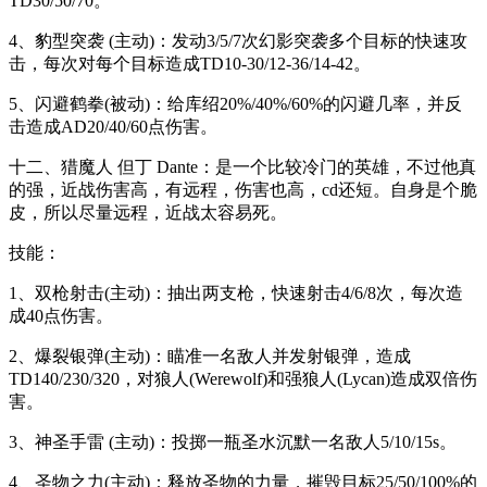
TD30/50/70。
4、豹型突袭 (主动)：发动3/5/7次幻影突袭多个目标的快速攻
击，每次对每个目标造成TD10-30/12-36/14-42。
5、闪避鹤拳(被动)：给库绍20%/40%/60%的闪避几率，并反
击造成AD20/40/60点伤害。
十二、猎魔人 但丁 Dante：是一个比较冷门的英雄，不过他真
的强，近战伤害高，有远程，伤害也高，cd还短。自身是个脆
皮，所以尽量远程，近战太容易死。
技能：
1、双枪射击(主动)：抽出两支枪，快速射击4/6/8次，每次造
成40点伤害。
2、爆裂银弹(主动)：瞄准一名敌人并发射银弹，造成
TD140/230/320，对狼人(Werewolf)和强狼人(Lycan)造成双倍伤
害。
3、神圣手雷 (主动)：投掷一瓶圣水沉默一名敌人5/10/15s。
4、圣物之力(主动)：释放圣物的力量，摧毁目标25/50/100%的