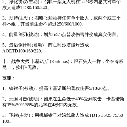
2、净化协议(主动)：召唤一架无人机在1/2/3秒内总共对单个
敌人造成TD80/160/240。
3、劫持(主动)：召唤飞船劫持任何单个敌人，或两个或三个
样本组，其当前生命不超过250/600/1000。
4、能量剑刃(被动)：增加5/5/5点普攻伤害并变成真实伤害。
5、最后倒计时(被动)：阵亡时沙塔爆炸造成
AOETD100/160/220。
十、战争大师 卡基诺斯 (Karkinos)：跟石头人一样，坐在冷板
凳上，挨打=无敌。
技能：
1、铁钳子(被动)：提高卡基诺斯的普攻伤害5/10/20点。
2、无懈可击(被动)：如果在生命低于40%受到攻击，卡基诺斯
有35%/50%/65%的几率在4秒钟内无敌。
3、飞钳(主动)：用机械钳子对沿线敌人造成TD15-35/25-75/50-
100。