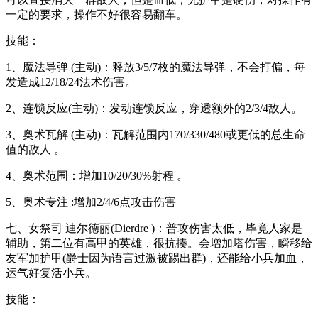
一定的要求，操作不好很容易翻车。
技能：
1、魔法导弹 (主动)：释放3/5/7枚的魔法导弹，不会打偏，每
发造成12/18/24法术伤害。
2、连锁反应(主动)：发动连锁反应，穿透额外的2/3/4敌人。
3、奥术瓦解 (主动)：瓦解范围内170/330/480或更低的总生命
值的敌人 。
4、奥术范围：增加10/20/30%射程 。
5、奥术专注 :增加2/4/6点攻击伤害
七、女祭司 迪尔德丽(Dierdre )：普攻伤害太低，毕竟人家是
辅助，第二位有高甲的英雄，很抗揍。会增加塔伤害，瞬移给
友军加护甲(爵士因为语言过激被踢出群)，还能给小兵加血，
运气好复活小兵。
技能：