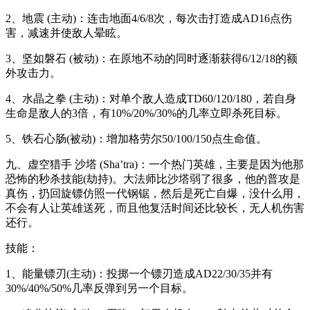
2、地震 (主动)：连击地面4/6/8次，每次击打造成AD16点伤
害，减速并使敌人晕眩。
3、坚如磐石 (被动)：在原地不动的同时逐渐获得6/12/18的额
外攻击力。
4、水晶之拳 (主动)：对单个敌人造成TD60/120/180，若自身
生命是敌人的3倍，有10%/20%/30%的几率立即杀死目标。
5、铁石心肠(被动)：增加格劳尔50/100/150点生命值。
九、虚空猎手 沙塔 (Sha’tra)：一个热门英雄，主要是因为他那
恐怖的秒杀技能(劫持)。大法师比沙塔弱了很多，他的普攻是
真伤，扔回旋镖仿照一代钢锯，然后是死亡自爆，没什么用，
不会有人让英雄送死，而且他复活时间还比较长，无人机伤害
还行。
技能：
1、能量镖刃(主动)：投掷一个镖刃造成AD22/30/35并有
30%/40%/50%几率反弹到另一个目标。