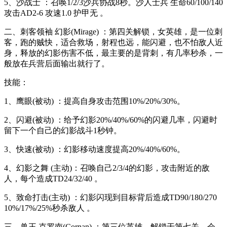
5、沙战士 ：召唤1/2/3沙兵协战8秒。沙人士兵 生命60/100/140
攻击AD2-6 攻速1.0 护甲无 。
二、刺客领袖 幻影(Mirage) ：第四关解锁，女英雄，是一位刺
客，跑的贼快，适合救场，射程也远，能闪避，也不怕敌人近
身，释放的幻影伤害不低，最主要的是背刺，有几率秒杀，一
般放在兵营后面输出就行了。
技能：
1、鹰眼(被动) ：提高自身攻击范围10%/20%/30%。
2、闪避(被动) ：给予幻影20%/40%/60%的闪避几率，闪避时
留下一个自己的幻影战斗1秒钟。
3、快速(被动) ：幻影移动速度提高20%/40%/60%。
4、幻影之舞 (主动)：召唤自己2/3/4的幻影，攻击附近的敌
人，每个造成TD24/32/40 。
5、致命打击(主动) ：幻影闪现到目标背后造成TD90/180/270
10%/17%/25%秒杀敌人 。
三、兽王 克罗南(Cornan) ：第三位英雄，解锁于第七关，会