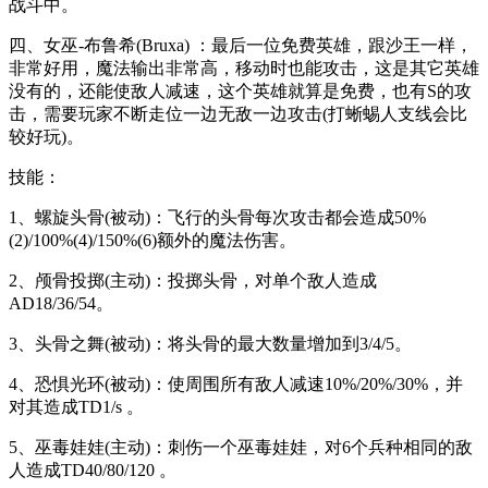
战斗中。
四、女巫-布鲁希(Bruxa) ：最后一位免费英雄，跟沙王一样，
非常好用，魔法输出非常高，移动时也能攻击，这是其它英雄
没有的，还能使敌人减速，这个英雄就算是免费，也有S的攻
击，需要玩家不断走位一边无敌一边攻击(打蜥蜴人支线会比
较好玩)。
技能：
1、螺旋头骨(被动)：飞行的头骨每次攻击都会造成50%
(2)/100%(4)/150%(6)额外的魔法伤害。
2、颅骨投掷(主动)：投掷头骨，对单个敌人造成
AD18/36/54。
3、头骨之舞(被动)：将头骨的最大数量增加到3/4/5。
4、恐惧光环(被动)：使周围所有敌人减速10%/20%/30%，并
对其造成TD1/s 。
5、巫毒娃娃(主动)：刺伤一个巫毒娃娃，对6个兵种相同的敌
人造成TD40/80/120 。