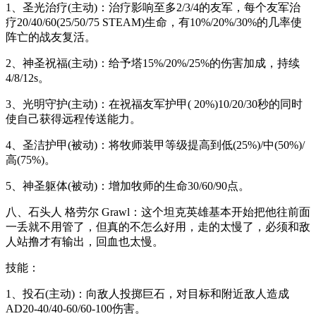
1、圣光治疗(主动)：治疗影响至多2/3/4的友军，每个友军治
疗20/40/60(25/50/75 STEAM)生命，有10%/20%/30%的几率使
阵亡的战友复活。
2、神圣祝福(主动)：给予塔15%/20%/25%的伤害加成，持续
4/8/12s。
3、光明守护(主动)：在祝福友军护甲( 20%)10/20/30秒的同时
使自己获得远程传送能力。
4、圣洁护甲(被动)：将牧师装甲等级提高到低(25%)/中(50%)/
高(75%)。
5、神圣躯体(被动)：增加牧师的生命30/60/90点。
八、石头人 格劳尔 Grawl：这个坦克英雄基本开始把他往前面
一丢就不用管了，但真的不怎么好用，走的太慢了，必须和敌
人站撸才有输出，回血也太慢。
技能：
1、投石(主动)：向敌人投掷巨石，对目标和附近敌人造成
AD20-40/40-60/60-100伤害。