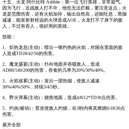
十五、火龙 阿什比特 Ashbite：第一位飞行英雄，非常霸气。
因为飞行，近战敌人打不中，他也无法拦截，要注意这点，火
龙是范围伤害，还有火焰加持，输出自然高，还能吐息，黑烟
减速，能发射射程远的火球造成AOE，火龙打不了身下的敌
人，不过有吞人，很好用的英雄。
技能：
1、炽热龙息(主动)：喷出一锥灼热的火焰，对困在里面的敌
人造成TD28/42/56的伤害。
2、魔龙盛宴(主动)：扑向地面并吞噬敌人，造成
AD80/140/200的伤害，吞食的几率为20%/30%/40%。
3、火焰迷雾(主动)：发出一团热烟，使敌人减速
30%/40%/50%，持续3/4/5秒。
4、野火弹幕(主动)：烧焦地面，造成4/8/12*TD30点伤害。
5、灼炎(被动)：普攻使敌人灼烧，在3秒内将其燃烧6/18/30点
伤害。
展开全部