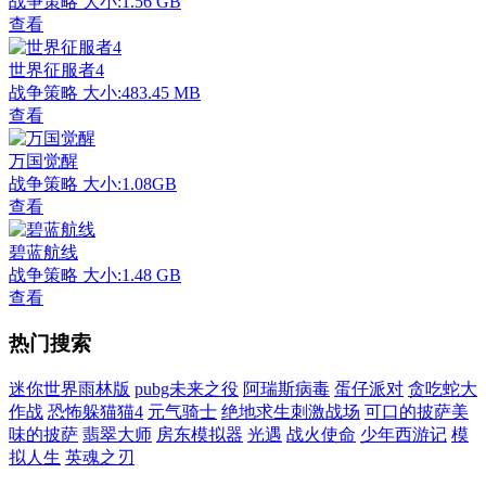
战争策略
大小:1.56 GB
查看
世界征服者4
战争策略
大小:483.45 MB
查看
万国觉醒
战争策略
大小:1.08GB
查看
碧蓝航线
战争策略
大小:1.48 GB
查看
热门搜索
迷你世界雨林版
pubg未来之役
阿瑞斯病毒
蛋仔派对
贪吃蛇大
作战
恐怖躲猫猫4
元气骑士
绝地求生刺激战场
可口的披萨美
味的披萨
翡翠大师
房东模拟器
光遇
战火使命
少年西游记
模
拟人生
英魂之刃