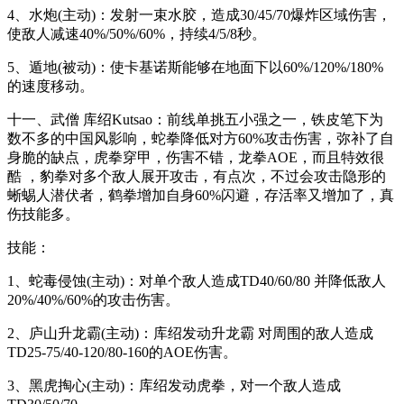
4、水炮(主动)：发射一束水胶，造成30/45/70爆炸区域伤害，
使敌人减速40%/50%/60%，持续4/5/8秒。
5、遁地(被动)：使卡基诺斯能够在地面下以60%/120%/180%
的速度移动。
十一、武僧 库绍Kutsao：前线单挑五小强之一，铁皮笔下为
数不多的中国风影响，蛇拳降低对方60%攻击伤害，弥补了自
身脆的缺点，虎拳穿甲，伤害不错，龙拳AOE，而且特效很
酷 ，豹拳对多个敌人展开攻击，有点次，不过会攻击隐形的
蜥蜴人潜伏者，鹤拳增加自身60%闪避，存活率又增加了，真
伤技能多。
技能：
1、蛇毒侵蚀(主动)：对单个敌人造成TD40/60/80 并降低敌人
20%/40%/60%的攻击伤害。
2、庐山升龙霸(主动)：库绍发动升龙霸 对周围的敌人造成
TD25-75/40-120/80-160的AOE伤害。
3、黑虎掏心(主动)：库绍发动虎拳，对一个敌人造成