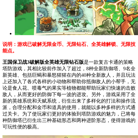
说明：游戏已破解无限金币、无限钻石、全英雄解锁、无限技
能点。
王国保卫战3破解版全英雄无限钻石版
是一款复古卡通的策略
塔防游戏，其相比较前作加入了超过，8种全新防御塔、9名全
新英雄、包括巨蝎和暴怒猩猩在内的40种全新敌人，并且玩法
上还加入了各式各样的小动物和帮助你抵御敌人的小帮手，无
论是食人花、喷毒气的果实等植物都能帮助玩家们快速的击败
敌人，从而更好的防御下每一波的进攻。另外，游戏采用了全
新的英雄系统和天赋系统，衍生出来了多样化的打法和操作流
派，合理分配和金币和道具的使用，就能以多种多样的方式通
过关卡。为了使玩家们更好的体验到塔防游戏的魅力，已将每
种防御塔已衍生出三种基础形态和两种进阶形态，使得游戏的
可玩性便的极高。