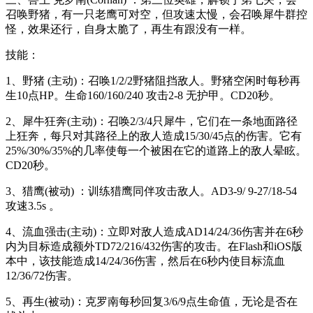
召唤野猪，有一只老鹰可对空，但攻速太慢，会召唤犀牛群控
怪，效果还行，自身太脆了，再生有跟没有一样。
技能：
1、野猪 (主动)：召唤1/2/2野猪阻挡敌人。野猪空闲时每秒再
生10点HP。生命160/160/240 攻击2-8 无护甲。CD20秒。
2、犀牛狂奔(主动)：召唤2/3/4只犀牛，它们在一条地面路径
上狂奔，每只对其路径上的敌人造成15/30/45点的伤害。它有
25%/30%/35%的几率使每一个被困在它的道路上的敌人晕眩。
CD20秒。
3、猎鹰(被动) ：训练猎鹰同伴攻击敌人。AD3-9/ 9-27/18-54
攻速3.5s 。
4、流血强击(主动)：立即对敌人造成AD14/24/36伤害并在6秒
内为目标造成额外TD72/216/432伤害的攻击。在Flash和iOS版
本中，该技能造成14/24/36伤害，然后在6秒内使目标流血
12/36/72伤害。
5、再生(被动)：克罗南每秒回复3/6/9点生命值，无论是否在