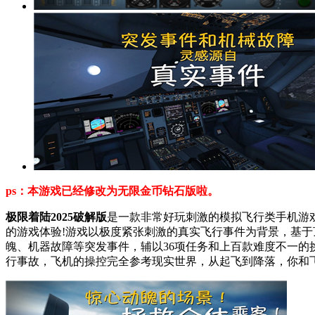
ps：本游戏已经
修改为无限金币钻石版啦。
极限着陆2025破解版
是一款非常好玩刺激的模拟飞行类手机游
的游戏体验!游戏以极度紧张刺激的真实飞行事件为背景，基
魄、机器故障等突发事件，辅以36项任务和上百款难度不一
行事故，飞机的操控完全参考现实世界，从起飞到降落，你和