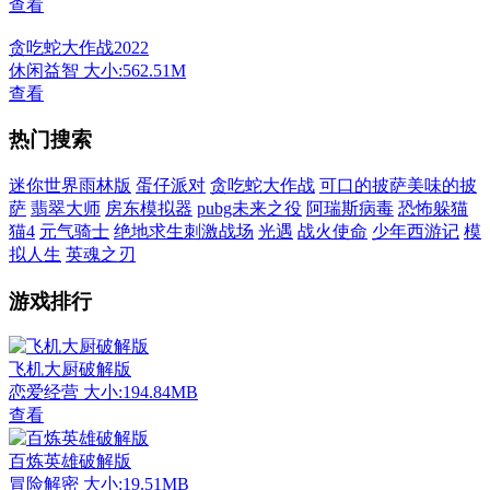
查看
贪吃蛇大作战2022
休闲益智
大小:562.51M
查看
热门搜索
迷你世界雨林版
蛋仔派对
贪吃蛇大作战
可口的披萨美味的披
萨
翡翠大师
房东模拟器
pubg未来之役
阿瑞斯病毒
恐怖躲猫
猫4
元气骑士
绝地求生刺激战场
光遇
战火使命
少年西游记
模
拟人生
英魂之刃
游戏排行
飞机大厨破解版
恋爱经营
大小:194.84MB
查看
百炼英雄破解版
冒险解密
大小:19.51MB