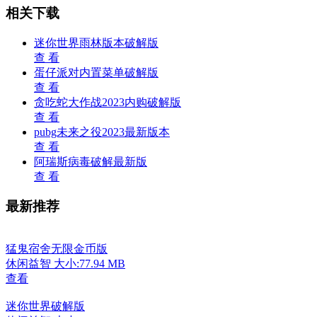
相关下载
迷你世界雨林版本破解版
查 看
蛋仔派对内置菜单破解版
查 看
贪吃蛇大作战2023内购破解版
查 看
pubg未来之役2023最新版本
查 看
阿瑞斯病毒破解最新版
查 看
最新推荐
猛鬼宿舍无限金币版
休闲益智
大小:77.94 MB
查看
迷你世界破解版