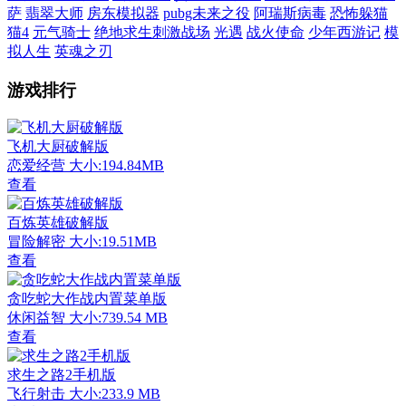
萨
翡翠大师
房东模拟器
pubg未来之役
阿瑞斯病毒
恐怖躲猫
猫4
元气骑士
绝地求生刺激战场
光遇
战火使命
少年西游记
模
拟人生
英魂之刃
游戏排行
飞机大厨破解版
恋爱经营
大小:194.84MB
查看
百炼英雄破解版
冒险解密
大小:19.51MB
查看
贪吃蛇大作战内置菜单版
休闲益智
大小:739.54 MB
查看
求生之路2手机版
飞行射击
大小:233.9 MB